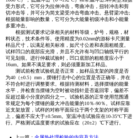
受力形式，它可分为拉伸冲击，弯曲冲击，扭转冲击和剪
切冲击等，并可分为简支梁受冲击弯曲冲击。悬臂梁冲击;
根据能量影响的数量，它可分为大能量初级冲击和小能量
多重冲击。
根据测试要求记录相关的材料等级，炉号，规格，材
料状态，技术条件等。使用精度为0.02mm的游标卡尺测量
样品尺寸，以满足相关标准，如尺寸公差和表面粗糙度。
试样凹口的底部应光滑，并且不允许有与凹口轴线平行的
可见划痕。进行仲裁试验时，凹口底部的粗糙度应小于
16um。如果不满足要求，则必须重新加工样品。
测试前检查试验机是否正常，如样品支架的跨度是否
为40（±0.5）mm，摆锤打击中心的位置是否正确等，并在
不符合时进行调整要求。根据待测材料，选择摆锤的能量
水平，并检查当摆锤为空时被动指针是否返回零，偏差不
应超过最小分度的四分之一。试验机器的正常使用范围通
常规定为每个摆锤的最大冲击能量的10％-90％。试样应靠
近支架放置，试样的对称平面应位于两个支架的对称平面
上，偏差不应大于±0.5mm。室温冲击试验应在10-35°C下进
行。严格测试温度要求的试验应在（20±2）℃下进行。
上一篇：
金属热处理检验的内容及方法