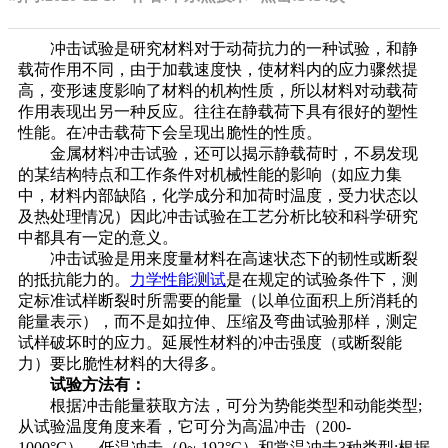
冲击试验是研究材料对于动荷抗力的一种试验，和静
载荷作用不同，由于加载速度快，使材料内的应力骤然提
高，变形速度影响了材料的机构性质，所以材料对动载荷
作用表现出另一种反应。往往在静载荷下具有很好的塑性
性能。在冲击载荷下会呈现出脆性的性质。
金属材料冲击试验，还可以揭示静载荷时，不易发现
的某结构特点和工作条件对机械性能的影响（如应力集
中，材料内部缺陷，化学成分和加荷时温度，受力状态以
及热处理情况）因此冲击试验在工艺分析比较和科学研究
中都具有一定的意义。
冲击试验是用来度量材料在高速状态下的韧性或断裂
的抵抗能力的。
力学性能测试
是在规定的试验条件下，测
定标准试样断裂时所需要的能量（以单位面积上所消耗的
能量表示），而不是如拉伸、压缩及弯曲试验那样，测定
试样破坏时的应力。延展性材料的冲击强度（或断裂能
力）要比脆性材料的大得多。
试验方法有：
根据冲击能量获取方法，可分为势能类型和动能类型;
从试验温度角度来看，它可分为高温冲击（200-
1000°C），低温冲击（0~-192°C）和常温冲击3种类型;根据