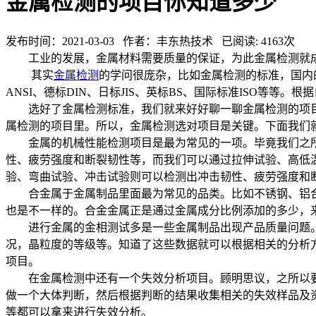
金属检测的项目你知道多少
发布时间：2021-03-03 作者：丰东热技术 已阅读: 4163次
工业的发展，金属材料需要质量的保证，为此金属检测就成
其实
金属检测
的学问很庞杂，比如金属检测的标准，国内的
ANSI、德标DIN、日标JIS、英标BS、国际标准ISO等等
选好了金属检测标准，我们就来好好聊一聊金属检测的项目
属检测的项目里。所以，金属检测选对项目是关键。下面我们
金属的机械性能检测项目是最为常见的一项。毕竟我们之所
性、疲劳强度和断裂韧性等，而我们可以通过拉伸试验、高低
验、弯曲试验、冲击试验则可以检测出冲击韧性、疲劳强度和
合金属于金属制品里面最为常见的品类。比如不锈钢、铝合
也是不一样的。合金金属正是通过金属成分比例添加的多少，
进行金属的金相测试多是一些金属制品出现产品质量问题。
况，晶粒度的等级等。知道了这些数据就可以根据相关的分析
项目。
在金属检测中还有一个失效分析项目。顾明思议，之所以要
做一个大体判断，然后根据判断的结果收集相关的失效样品及
等都可以拿来进行失效分析。