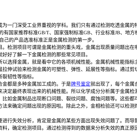
为一门深受工业界重视的学科。我们只有通过检测吃透金属的
有国家推荐标准GB/T、国家强制标准GB、行业标准JB、地方
。根据自己的产品选准标准正是金属检测的第一步。
。检测项目可谓是金属检测的重头戏，金属出现质量问题出在哪
就好好了解一下金属检测的那些常见项目。
以选择金属，就是看中它的各项机械性能。金属机械性能指标主
温拉伸试验来检测金属的可塑性、弹性、延展性等指标。通过剪
断裂韧性等指标。
金都是多种金属加工成的。于是
牌号鉴定
就出现了，每个金属
来决定最终表现出来的机械性能。所以化学成分分析属于金属检
比如金属制品出现断口问题、裂纹问题、腐蚀问题等。这些都可
方法来确定问题出现的原因啦。除此之外，金相检验还可以检测
进行失效分析，肯定是金属的某些方面出现失效问题了。而导致
资料，确定检测项目。通过检测得到的数据来分析失效的真正原